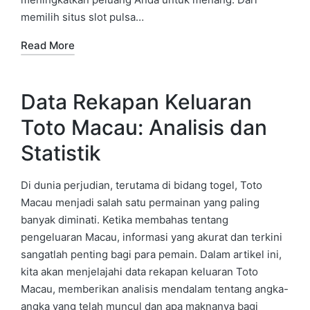
memilih situs slot pulsa…
Read More
Data Rekapan Keluaran
Toto Macau: Analisis dan
Statistik
Di dunia perjudian, terutama di bidang togel, Toto
Macau menjadi salah satu permainan yang paling
banyak diminati. Ketika membahas tentang
pengeluaran Macau, informasi yang akurat dan terkini
sangatlah penting bagi para pemain. Dalam artikel ini,
kita akan menjelajahi data rekapan keluaran Toto
Macau, memberikan analisis mendalam tentang angka-
angka yang telah muncul dan apa maknanya bagi