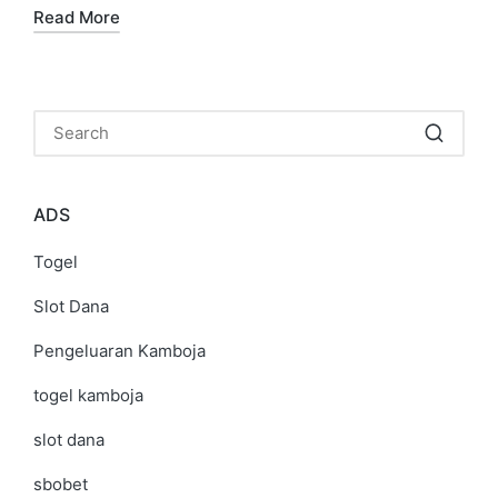
Read More
ADS
Togel
Slot Dana
Pengeluaran Kamboja
togel kamboja
slot dana
sbobet