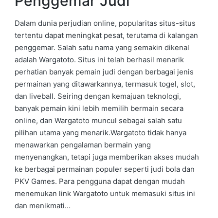
Penggemar Judi
Dalam dunia perjudian online, popularitas situs-situs
tertentu dapat meningkat pesat, terutama di kalangan
penggemar. Salah satu nama yang semakin dikenal
adalah Wargatoto. Situs ini telah berhasil menarik
perhatian banyak pemain judi dengan berbagai jenis
permainan yang ditawarkannya, termasuk togel, slot,
dan liveball. Seiring dengan kemajuan teknologi,
banyak pemain kini lebih memilih bermain secara
online, dan Wargatoto muncul sebagai salah satu
pilihan utama yang menarik.Wargatoto tidak hanya
menawarkan pengalaman bermain yang
menyenangkan, tetapi juga memberikan akses mudah
ke berbagai permainan populer seperti judi bola dan
PKV Games. Para pengguna dapat dengan mudah
menemukan link Wargatoto untuk memasuki situs ini
dan menikmati…