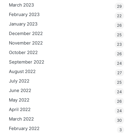
March 2023
29
February 2023
22
January 2023
26
December 2022
25
November 2022
23
October 2022
26
September 2022
24
August 2022
27
July 2022
25
June 2022
24
May 2022
26
April 2022
24
March 2022
30
February 2022
3