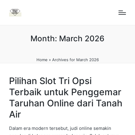
Month:
March 2026
Home
»
Archives for March 2026
Pilihan Slot Tri Opsi
Terbaik untuk Penggemar
Taruhan Online dari Tanah
Air
Dalam era modern tersebut, judi online semakin