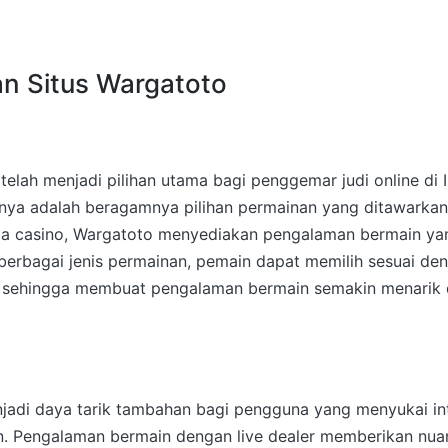
n Situs Wargatoto
telah menjadi pilihan utama bagi penggemar judi online di 
nya adalah beragamnya pilihan permainan yang ditawarkan.
ngga casino, Wargatoto menyediakan pengalaman bermain ya
erbagai jenis permainan, pemain dapat memilih sesuai den
, sehingga membuat pengalaman bermain semakin menarik
enjadi daya tarik tambahan bagi pengguna yang menyukai in
. Pengalaman bermain dengan live dealer memberikan nuan