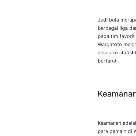
Judi bola merup
berbagai liga d
pada tim favori
Wargatoto menja
akses ke statist
bertaruh.
Keamanan
Keamanan adalah 
para pemain di 