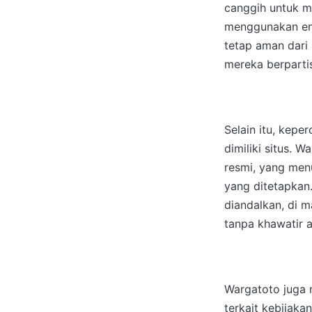
canggih untuk m
menggunakan enk
tetap aman dari
mereka berpartis
Selain itu, kepe
dimiliki situs. 
resmi, yang men
yang ditetapkan
diandalkan, di 
tanpa khawatir 
Wargatoto juga 
terkait kebijakan