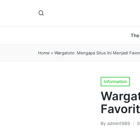
The
Home
»
Wargatoto: Mengapa Situs Ini Menjadi Favo
Posted
Information
in
Wargat
Favori
By
admin1989
0
Posted
by