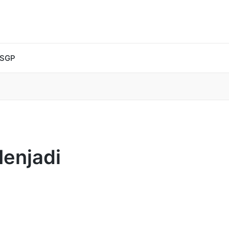
 SGP
Menjadi