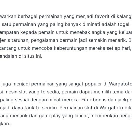
arkan berbagai permainan yang menjadi favorit di kalan
ah satu permainan yang paling banyak diminati adalah togel.
empatan kepada pemain untuk menebak angka yang keluar
 jenis taruhan, pengalaman bermain jadi semakin menarik. 
tantang untuk mencoba keberuntungan mereka setiap hari,
andalan di situs ini.
ot juga menjadi permainan yang sangat populer di Wargatot
i mesin slot yang tersedia, pemain dapat memilih tema dan
paling sesuai dengan minat mereka. Fitur bonus dan jackp
adi daya tarik tersendiri. Permainan slot di Wargatoto dik
 yang menarik dan gameplay yang lancar, memberikan pen
kan.