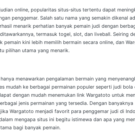
udian online, popularitas situs-situs tertentu dapat mening
angan penggemar. Salah satu nama yang semakin dikenal ad
berhasil menarik perhatian banyak pemain judi dengan berbag
itawarkannya, termasuk togel, slot, dan liveball. Seiring
k pemain kini lebih memilih bermain secara online, dan Wa
tu pilihan utama yang menarik.
 hanya menawarkan pengalaman bermain yang menyenangka
s mudah ke berbagai permainan populer seperti judi bola
apat dengan mudah menemukan link Wargatoto untuk memas
erbagai jenis permainan yang tersedia. Dengan banyaknya 
 jika Wargatoto menjadi favorit para penggemar judi di Indo
h dalam mengapa situs ini begitu istimewa dan apa yang m
 utama bagi banyak pemain.