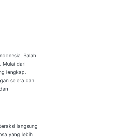
Indonesia. Salah
 Mulai dari
ng lengkap.
gan selera dan
 dan
teraksi langsung
sa yang lebih