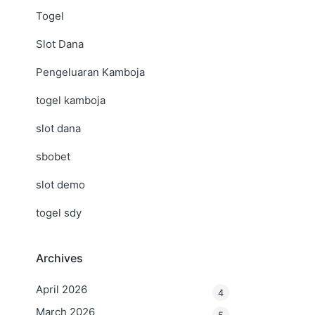
Togel
Slot Dana
Pengeluaran Kamboja
togel kamboja
slot dana
sbobet
slot demo
togel sdy
Archives
April 2026
4
March 2026