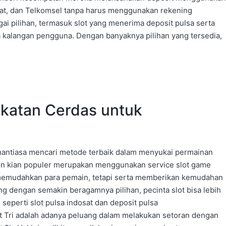
dosat, dan Telkomsel tanpa harus menggunakan rekening
ai pilihan, termasuk slot yang menerima deposit pulsa serta
a kalangan pengguna. Dengan banyaknya pilihan yang tersedia,
dekatan Cerdas untuk
enantiasa mencari metode terbaik dalam menyukai permainan
kin kian populer merupakan menggunakan service slot game
ya memudahkan para pemain, tetapi serta memberikan kemudahan
ng dengan semakin beragamnya pilihan, pecinta slot bisa lebih
seperti slot pulsa indosat dan deposit pulsa
t Tri adalah adanya peluang dalam melakukan setoran dengan