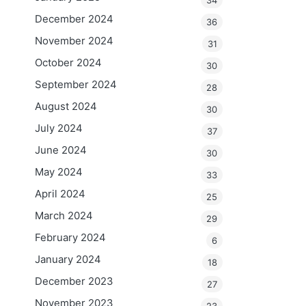
34
December 2024
36
November 2024
31
October 2024
30
September 2024
28
August 2024
30
July 2024
37
June 2024
30
May 2024
33
April 2024
25
March 2024
29
February 2024
6
January 2024
18
December 2023
27
November 2023