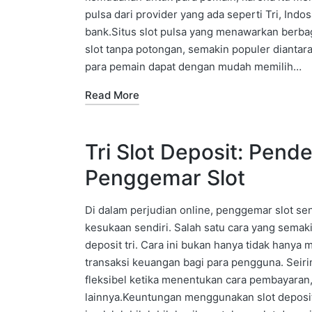
pulsa dari provider yang ada seperti Tri, In
bank.Situs slot pulsa yang menawarkan berbag
slot tanpa potongan, semakin populer diantar
para pemain dapat dengan mudah memilih…
Read More
Tri Slot Deposit: Pen
Penggemar Slot
Di dalam perjudian online, penggemar slot s
kesukaan sendiri. Salah satu cara yang sema
deposit tri. Cara ini bukan hanya tidak han
transaksi keuangan bagi para pengguna. Seiri
fleksibel ketika menentukan cara pembayaran, 
lainnya.Keuntungan menggunakan slot deposi